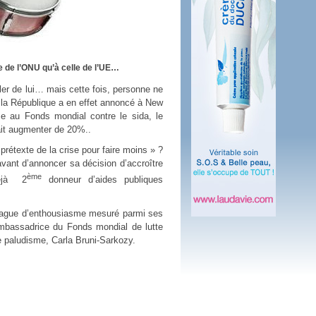
 plus en 2016
fs n'a pas été inutile
ne de l’ONU qu’à celle de l’UE…
ler de lui… mais cette fois, personne ne
e la République a en effet annoncé à New
ise au Fonds mondial contre le sida, le
ait augmenter de 20%..
prétexte de la crise pour faire moins » ?
avant d’annoncer sa décision d’accroître
ème
jà
2
donneur d’aides publiques
vague d’enthousiasme mesuré parmi ses
mbassadrice du Fonds mondial de lutte
le paludisme, Carla Bruni-Sarkozy.