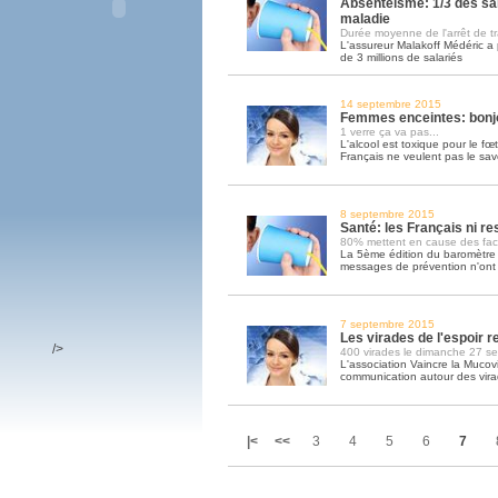
Absentéisme: 1/3 des sal
maladie
Durée moyenne de l'arrêt de tra
L'assureur Malakoff Médéric a 
de 3 millions de salariés
14 septembre 2015
Femmes enceintes: bonjo
1 verre ça va pas...
L'alcool est toxique pour le fœt
Français ne veulent pas le sav
8 septembre 2015
Santé: les Français ni r
80% mettent en cause des fact
La 5ème édition du baromètre
messages de prévention n'ont p
7 septembre 2015
Les virades de l'espoir 
/>
400 virades le dimanche 27 s
L'association Vaincre la Mucov
communication autour des virad
|<
<<
3
4
5
6
7