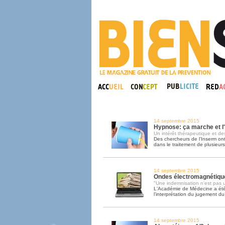
14 septembre 2015
Hypnose: ça marche et l
Un intérêt thérapeutique et des
Des chercheurs de l'Inserm ont 
dans le traitement de plusieur
14 septembre 2015
Ondes électromagnétique
"Une indemnisation n'est pas u
L'Académie de Médecine a ét
l’interprétation du jugement d
14 septembre 2015