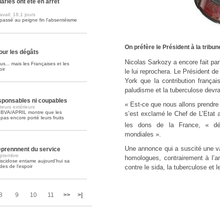
ariés ont été en arrêt
vail: 18,1 jours
Soins palliatifs: 40 millions de
passé au peigne fin l'absentéisme
La journée mondiale des soins palliati
lire la suite >>
On préfère le Président à la tribu
ur les dégâts
Nicolas Sarkozy a encore fait par
us... mais les Françaises et les
oir
le lui reprochera. Le Président d
York que la contribution frança
paludisme et la tuberculose devr
esponsables ni coupables
« Est-ce que nous allons prendre 
eurs extérieurs
 BVA/APRIL montre que les
s’est exclamé le Chef de L’Etat 
as encore porté leurs fruits
les dons de la France, « dé
mondiales ».
Une annonce qui a suscité une 
reprennnent du service
eptembre
homologues, contrairement à l’a
iscidose entame aujourd'hui sa
es de l'espoir
contre le sida, la tuberculose et 
8
9
10
11
>>
>|