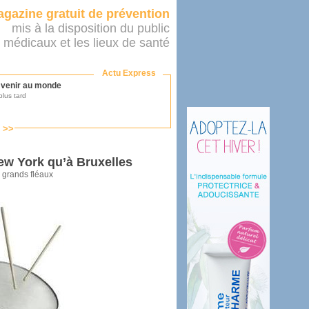
gazine gratuit de prévention
mis à la disposition du public
 médicaux et les lieux de santé
Actu Express
r venir au monde
lus tard
s >>
ononcer sur le système de santé
as par le ministère...
ew York qu’à Bruxelles
s grands fléaux
mer son médecin
éalité
e 2016