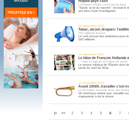
Hôpital paye cash
L'émission d'Elise Lucet fait du bruit
"Santé, la loi du marché": tel était le ti
soir dans Cash Investigation
14 septembre 2015
Tabac, alcool, drogues: l'addit
250 millirads d'euros
Le coût annuel des addictions pour la 
240 milliards
14 septembre 2015
Le bilan de François Hollande est
... mais il s'agit de son bilan de santé
Le service médical de l’Élysée vient de
santé du chef de l'Etat
14 septembre 2015
Avant 10h00, travailler c'est tr
Le Dr Kelley, nouvelle idole des fainéa
Un chercheur estime que, travailler av
s'apparente à de la torture
|<
<<
2
3
4
5
6
7