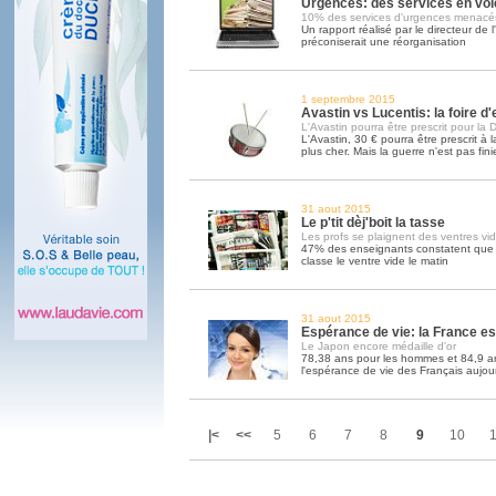
Urgences: des services en voi
10% des services d'urgences menacé
Un rapport réalisé par le directeur de
préconiserait une réorganisation
1 septembre 2015
Avastin vs Lucentis: la foire 
L'Avastin pourra être prescrit pour la
L'Avastin, 30 € pourra être prescrit à 
plus cher. Mais la guerre n'est pas fini
31 aout 2015
Le p'tit dèj'boit la tasse
Les profs se plaignent des ventres vi
47% des enseignants constatent que l
classe le ventre vide le matin
31 aout 2015
Espérance de vie: la France e
Le Japon encore médaille d'or
78,38 ans pour les hommes et 84,9 an
l'espérance de vie des Français aujou
|<
<<
5
6
7
8
9
10
1