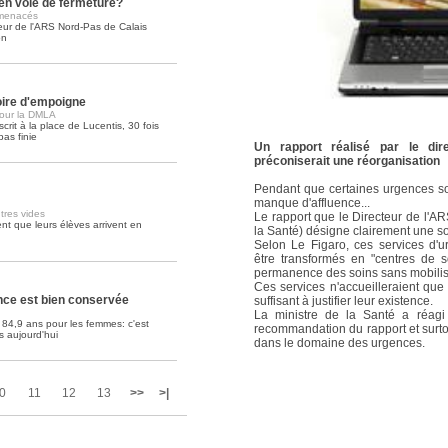
en voie de fermeture?
 menacés
teur de l'ARS Nord-Pas de Calais
Soins palliatifs: 40 millions de
on
La journée mondiale des soins palliati
lire la suite >>
oire d'empoigne
 pour la DMLA
crit à la place de Lucentis, 30 fois
pas finie
Un rapport réalisé par le di
préconiserait une réorganisation
Pendant que certaines urgences son
manque d'affluence...
tres vides
Le rapport que le Directeur de l'A
t que leurs élèves arrivent en
la Santé) désigne clairement une s
Selon Le Figaro, ces services d'u
être transformés en "centres de 
permanence des soins sans mobilis
Ces services n'accueilleraient que 
nce est bien conservée
suffisant à justifier leur existence.
La ministre de la Santé a réag
84,9 ans pour les femmes: c'est
recommandation du rapport et surto
s aujourd'hui
dans le domaine des urgences.
0
11
12
13
>>
>|