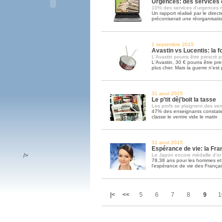
Urgences: des services 
10% des services d'urgences
Un rapport réalisé par le direc
préconiserait une réorganisati
1 septembre 2015
Avastin vs Lucentis: la f
L'Avastin pourra être prescrit
L'Avastin, 30 € pourra être pres
plus cher. Mais la guerre n'est 
31 aout 2015
Le p'tit dèj'boit la tasse
Les profs se plaignent des ven
47% des enseignants constaten
classe le ventre vide le matin
31 aout 2015
Espérance de vie: la Fra
/>
Le Japon encore médaille d'or
78,38 ans pour les hommes et 
l'espérance de vie des Françai
|<
<<
5
6
7
8
9
1