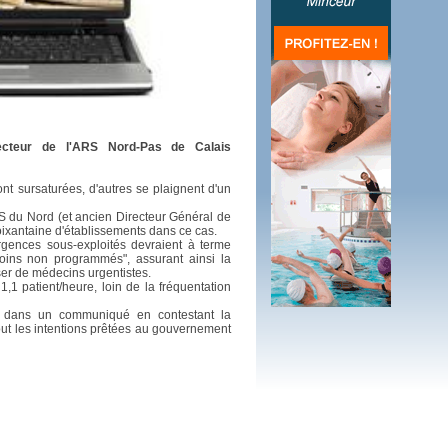
 plus en 2016
fs n'a pas été inutile
recteur de l'ARS Nord-Pas de Calais
t sursaturées, d'autres se plaignent d'un
RS du Nord (et ancien Directeur Général de
oixantaine d'établissements dans ce cas.
rgences sous-exploités devraient à terme
soins non programmés", assurant ainsi la
er de médecins urgentistes.
1,1 patient/heure, loin de la fréquentation
i dans un communiqué en contestant la
ut les intentions prêtées au gouvernement