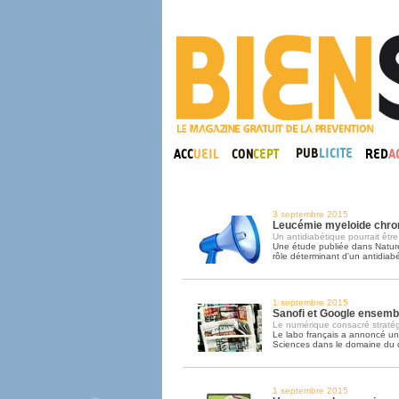
3 septembre 2015
Leucémie myeloide chron
Un antidiabétique pourrait être 
Une étude publiée dans Nature
rôle déterminant d'un antidiab
1 septembre 2015
Sanofi et Google ensembl
Le numérique consacré straté
Le labo français a annoncé un
Sciences dans le domaine du 
1 septembre 2015