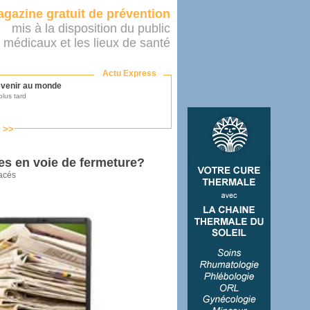
gazine gratuit de prévention
mis à la disposition du public
 médicaux et les lieux de santé
Actu Express
r venir au monde
lus tard
s >>
ononcer sur le système de santé
as par le ministère...
es en voie de fermeture?
acés
mer son médecin
éalité
e 2016