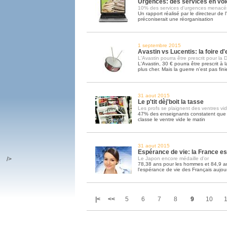
Urgences: des services en voi
10% des services d'urgences menacé
Un rapport réalisé par le directeur de
préconiserait une réorganisation
1 septembre 2015
Avastin vs Lucentis: la foire 
L'Avastin pourra être prescrit pour la
L'Avastin, 30 € pourra être prescrit à 
plus cher. Mais la guerre n'est pas fini
31 aout 2015
Le p'tit dèj'boit la tasse
Les profs se plaignent des ventres vi
47% des enseignants constatent que l
classe le ventre vide le matin
31 aout 2015
Espérance de vie: la France e
/>
Le Japon encore médaille d'or
78,38 ans pour les hommes et 84,9 an
l'espérance de vie des Français aujou
|<
<<
5
6
7
8
9
10
1