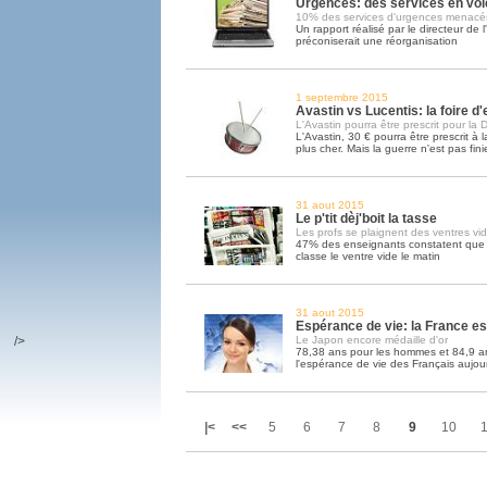
Urgences: des services en voi
10% des services d'urgences menacé
Un rapport réalisé par le directeur de
préconiserait une réorganisation
1 septembre 2015
Avastin vs Lucentis: la foire 
L'Avastin pourra être prescrit pour la
L'Avastin, 30 € pourra être prescrit à 
plus cher. Mais la guerre n'est pas fini
31 aout 2015
Le p'tit dèj'boit la tasse
Les profs se plaignent des ventres vi
47% des enseignants constatent que l
classe le ventre vide le matin
31 aout 2015
Espérance de vie: la France e
/>
Le Japon encore médaille d'or
78,38 ans pour les hommes et 84,9 an
l'espérance de vie des Français aujou
|<
<<
5
6
7
8
9
10
1