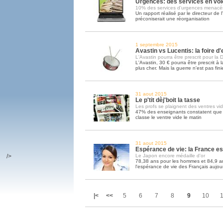
Urgences: des services en voi
10% des services d'urgences menacé
Un rapport réalisé par le directeur de
préconiserait une réorganisation
1 septembre 2015
Avastin vs Lucentis: la foire 
L'Avastin pourra être prescrit pour la
L'Avastin, 30 € pourra être prescrit à 
plus cher. Mais la guerre n'est pas fini
31 aout 2015
Le p'tit dèj'boit la tasse
Les profs se plaignent des ventres vi
47% des enseignants constatent que l
classe le ventre vide le matin
31 aout 2015
Espérance de vie: la France e
/>
Le Japon encore médaille d'or
78,38 ans pour les hommes et 84,9 an
l'espérance de vie des Français aujou
|<
<<
5
6
7
8
9
10
1