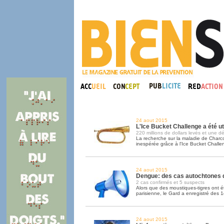
24 aout 2015
L'Ice Bucket Challenge a été ut
220 millions de dollars levés et une 
La recherche sur la maladie de Charc
inespérée grâce à l'Ice Bucket Challe
24 aout 2015
Dengue: des cas autochtones 
2 cas confirmés et 5 suspects
Alors que des moustiques-tigres ont é
parisienne, le Gard a enregistré des 
24 aout 2015