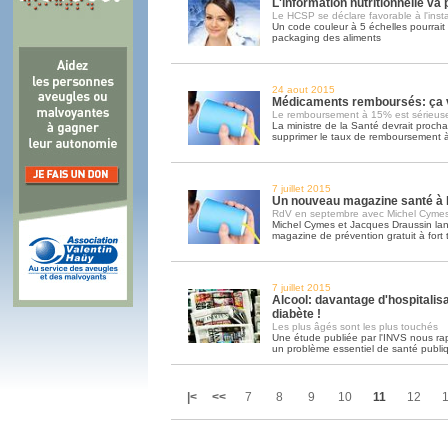
L'information nutritionnelle va
Le HCSP se déclare favorable à l'inst
Un code couleur à 5 échelles pourrait ê
packaging des aliments
24 aout 2015
Médicaments remboursés: ça va
Le remboursement à 15% est sérieus
La ministre de la Santé devrait proch
supprimer le taux de remboursement
7 juillet 2015
Un nouveau magazine santé à l
RdV en septembre avec Michel Cymes
Michel Cymes et Jacques Draussin la
magazine de prévention gratuit à fort 
7 juillet 2015
Alcool: davantage d'hospitalisa
diabète !
Les plus âgés sont les plus touchés
Une étude publiée par l'INVS nous rap
un problème essentiel de santé publi
|<
<<
7
8
9
10
11
12