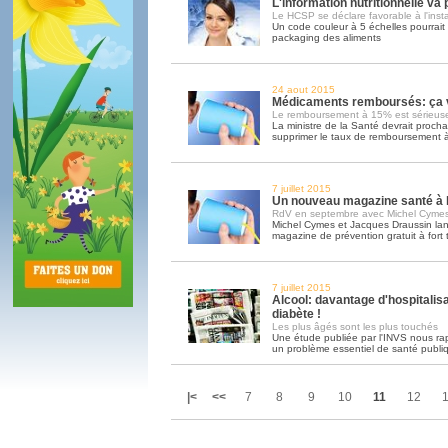
L'information nutritionnelle va
Le HCSP se déclare favorable à l'inst
Un code couleur à 5 échelles pourrait ê
packaging des aliments
24 aout 2015
Médicaments remboursés: ça va
Le remboursement à 15% est sérieus
La ministre de la Santé devrait proch
supprimer le taux de remboursement
7 juillet 2015
Un nouveau magazine santé à l
RdV en septembre avec Michel Cymes
Michel Cymes et Jacques Draussin la
magazine de prévention gratuit à fort 
7 juillet 2015
Alcool: davantage d'hospitalisa
diabète !
Les plus âgés sont les plus touchés
Une étude publiée par l'INVS nous rap
un problème essentiel de santé publi
|<
<<
7
8
9
10
11
12