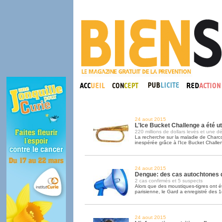
24 aout 2015
L'Ice Bucket Challenge a été ut
220 millions de dollars levés et une 
La recherche sur la maladie de Charc
inespérée grâce à l'Ice Bucket Challe
24 aout 2015
Dengue: des cas autochtones 
2 cas confirmés et 5 suspects
Alors que des moustiques-tigres ont é
parisienne, le Gard a enregistré des 
24 aout 2015