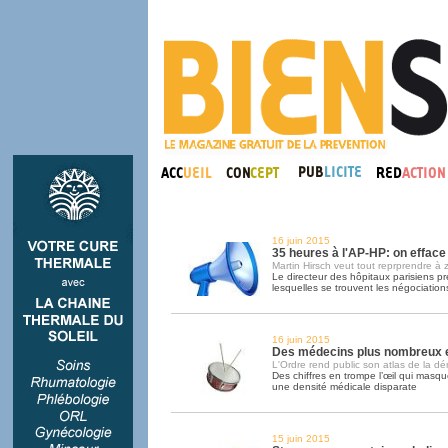
16 juin 2015
35 heures à l'AP-HP: on effac
Martin Hirsch veut tout reprprendre à 
Le directeur des hôpitaux parisiens p
lesquelles se trouvent les négociation
16 juin 2015
Des médecins plus nombreux e
L'Ordre rend public son atlas de la d
Des chiffres en trompe l’œil qui masque
une densité médicale disparate
15 juin 2015