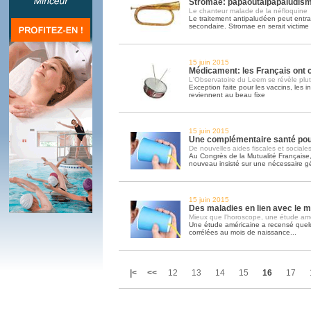
Stromae: papaoutaipapaludis
Le chanteur malade de la néfloquine
Le traitement antipaludéen peut entrai
secondaire. Stromae en serait victime
15 juin 2015
Médicament: les Français ont 
L'Observatoire du Leem se révèle plut
Exception faite pour les vaccins, les 
reviennent au beau fixe
15 juin 2015
Une complémentaire santé pour
De nouvelles aides fiscales et sociale
Au Congrès de la Mutualité Française
nouveau insisté sur une nécessaire gé
15 juin 2015
Des maladies en lien avec le 
Mieux que l'horoscope, une étude am
Une étude américaine a recensé quel
corrélées au mois de naissance...
|<
<<
12
13
14
15
16
17