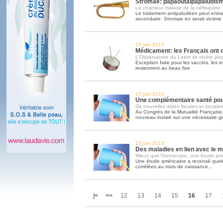
Stromae: papaoutaipapaludis
Le chanteur malade de la néfloquine
Le traitement antipaludéen peut entrai
secondaire. Stromae en serait victime
15 juin 2015
Médicament: les Français ont 
L'Observatoire du Leem se révèle plut
Exception faite pour les vaccins, les 
reviennent au beau fixe
15 juin 2015
Une complémentaire santé pour
De nouvelles aides fiscales et sociale
Au Congrès de la Mutualité Française
nouveau insisté sur une nécessaire gé
15 juin 2015
Des maladies en lien avec le 
Mieux que l'horoscope, une étude am
Une étude américaine a recensé quel
corrélées au mois de naissance...
|<
<<
12
13
14
15
16
17