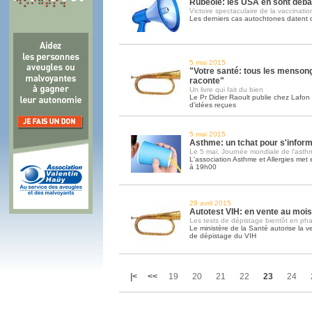
Rubéole: les USA en sont déb
Victoire spectaculaire de la vaccinatio
Les derniers cas autochtones datent
5 mai 2015
"Votre santé: tous les menson
raconte"
Un livre qui fait du bien
Le Pr Didier Raoult publie chez Lafon 
d'idées reçues
5 mai 2015
Asthme: un tchat pour s'infor
Le 5 mai, Journée mondiale de l'asth
L'association Asthme et Allergies met
à 19h00
29 avril 2015
Autotest VIH: en vente au mois 
Les tests de dépistage bientôt en ph
Le ministère de la Santé autorise la 
de dépistage du VIH
|<
<<
19
20
21
22
23
24