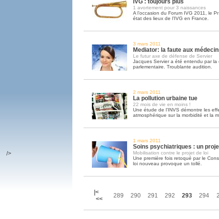
IVG : toujours plus
1 avortement pour 3 naissances
A l’occasion du Forum IVG 2011, le Pr
état des lieux de l’IVG en France.
3 mars 2011
Mediator: la faute aux médeci
Le futur axe de défense de Servier
Jacques Servier a été entendu par la
parlementaire. Troublante audition.
2 mars 2011
La pollution urbaine tue
22 mois de vie en moins !
Une étude de l’INVS démontre les effet
atmosphérique sur la morbidité et la mo
1 mars 2011
Soins psychiatriques : un proje
/>
Mobilisation contre le projet de loi
Une première fois retoqué par le Consei
loi nouveau provoque un tollé.
|<
289
290
291
292
293
294
<<