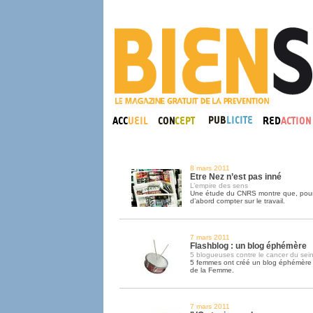
8 mars 2011
Etre Nez n’est pas inné
L’empire des sens
Une étude du CNRS montre que, pour ê
d’abord compter sur le travail.
7 mars 2011
Flashblog : un blog éphémère
5 blogueuses contre le cancer du sei
5 femmes ont créé un blog éphémère à
de la Femme.
7 mars 2011