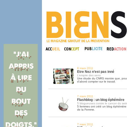
8 mars 2011
Etre Nez n’est pas inné
L’empire des sens
Une étude du CNRS montre que, pour ê
d’abord compter sur le travail.
7 mars 2011
Flashblog : un blog éphémère
5 blogueuses contre le cancer du sei
5 femmes ont créé un blog éphémère à
de la Femme.
7 mars 2011