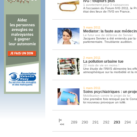
IVG : toujours plus
1 avortement pour 3 naissances
A l’occasion du Forum IVG 2011, le Pr
état des lieux de l’IVG en France.
3 mars 2011
Mediator: la faute aux médeci
Le futur axe de défense de Servier
Jacques Servier a été entendu par la
parlementaire. Troublante audition.
2 mars 2011
La pollution urbaine tue
22 mois de vie en moins !
Une étude de l’INVS démontre les effet
atmosphérique sur la morbidité et la mo
1 mars 2011
Soins psychiatriques : un proje
Mobilisation contre le projet de loi
Une première fois retoqué par le Consei
loi nouveau provoque un tollé.
|<
289
290
291
292
293
294
<<