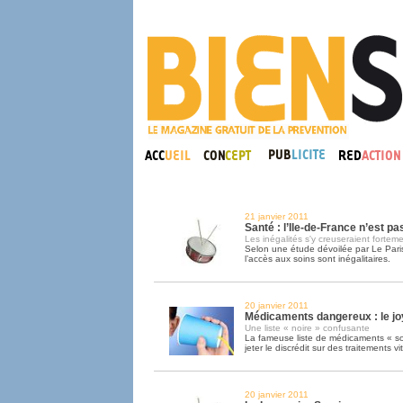
21 janvier 2011
Santé : l’Ile-de-France n’est pa
Les inégalités s'y creuseraient fortem
Selon une étude dévoilée par Le Paris
l’accès aux soins sont inégalitaires.
20 janvier 2011
Médicaments dangereux : le jo
Une liste « noire » confusante
La fameuse liste de médicaments « so
jeter le discrédit sur des traitements vi
20 janvier 2011