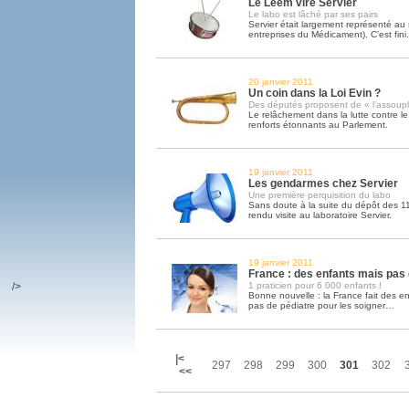
Le Leem vire Servier
Le labo est lâché par ses pairs
Servier était largement représenté au
entreprises du Médicament). C’est fini.
20 janvier 2011
Un coin dans la Loi Evin ?
Des députés proposent de « l’assoupli
Le relâchement dans la lutte contre l
renforts étonnants au Parlement.
19 janvier 2011
Les gendarmes chez Servier
Une première perquisition du labo
Sans doute à la suite du dépôt des 11
rendu visite au laboratoire Servier.
19 janvier 2011
France : des enfants mais pas 
/>
1 praticien pour 6 000 enfants !
Bonne nouvelle : la France fait des e
pas de pédiatre pour les soigner…
|<
297
298
299
300
301
302
<<