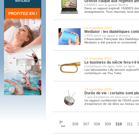
Grosse claque aux régimes am
L’ANSES sort la grosse Bertha
Dans un rapport explosif, l’ANSES de
amaigrissants. Tous mauvais, tous da
23 novembre 2010
Mediator : les diabétiques cont
L’AFD lance un appel à témoins
L’Association Française des Diabétiqu
Mediator a été prescrit et consommé.
23 novembre 2010
Le business du siècle fera-t-il 
Contrefaçon en ligne, lutte en ligne
Les laboratoires Lilly lancent aujourd
contrefaçon via You Tube.
23 novembre 2010
Durée de vie : certains sont p
7 ans d’existence en plus pour un cad
Un rapport confidentiel de l’IGAS poin
d’espérance de vie liées au niveau soc
|<
306
307
308
309
310
311
<<