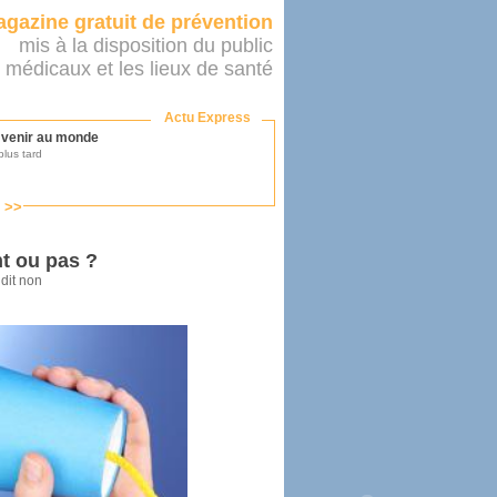
gazine gratuit de prévention
mis à la disposition du public
 médicaux et les lieux de santé
Actu Express
r venir au monde
lus tard
s >>
ononcer sur le système de santé
as par le ministère...
nt ou pas ?
dit non
mer son médecin
éalité
e 2016