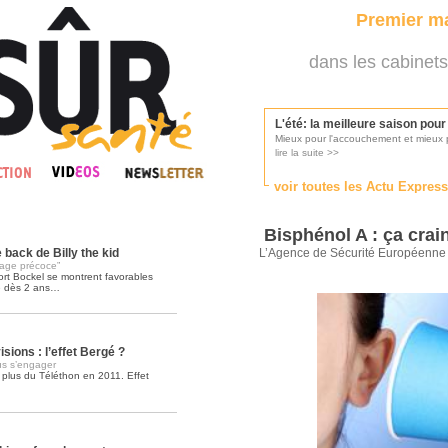
Premier ma
dans les cabinets
L'été: la meilleure saison pou
Mieux pour l'accouchement et mieux p
lire la suite >>
voir toutes les Actu Expres
Les médecins appelés à se pr
Consultés par l'Ordre des médecins, p
Bisphénol A : ça crai
lire la suite >>
back de Billy the kid
L’Agence de Sécurité Européenne 
rage précoce”
ort Bockel se montrent favorables
e dès 2 ans…
Une campagne de pub pour ai
La pub au service des praticiens?
lire la suite >>
sions : l’effet Bergé ?
lus s’engager
 plus du Téléthon en 2011. Effet
DMP, l'Arlésienne va devenir r
Déploiement prévu au 4ème trimestr
lire la suite >>