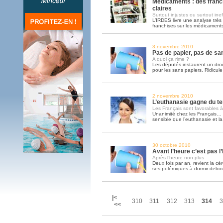
Médicaments : des franc
claires
Surtout injustes ou surtout ine
L’IRDES livre une analyse très
franchises sur les médicaments
3 novembre 2010
Pas de papier, pas de sa
A quoi ça rime ?
Les députés instaurent un droit
pour les sans papiers. Ridicul
2 novembre 2010
L’euthanasie gagne du te
Les Français sont favorables à
Unanimité chez les Français… C
sensible que l’euthanasie et la 
30 octobre 2010
Avant l’heure c’est pas l
Après l’heure non plus
Deux fois par an, revient la 
ses polémiques à dormir debou
|<
310
311
312
313
314
3
<<