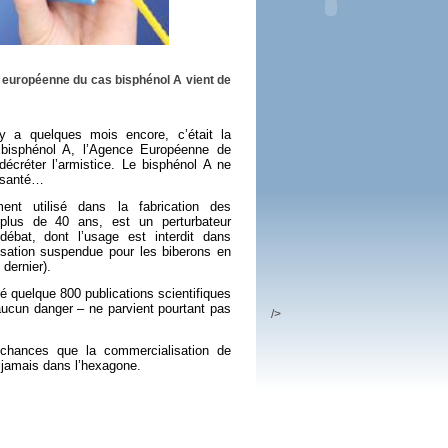
 plus en 2016
fs n'a pas été inutile
 européenne du cas bisphénol A vient de
y a quelques mois encore, c’était la
e bisphénol A, l’Agence Européenne de
décréter l’armistice. Le bisphénol A ne
a santé…
nt utilisé dans la fabrication des
 plus de 40 ans, est un perturbateur
débat, dont l’usage est interdit dans
isation suspendue pour les biberons en
dernier).
é quelque 800 publications scientifiques
aucun danger – ne parvient pourtant pas
/>
chances que la commercialisation de
 jamais dans l’hexagone.