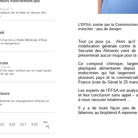
hises franchement pas
fficaces ?
Soins palliatifs: 40 millions de
 critique de la mise en œuvre des
La journée mondiale des soins palliati
.
lire la suite >>
L’EFSA, saisie par la Commission
trancher : pas de danger.
nté
 d’accès à l’Aide Médicale d’Etat
Tout ça pour ça… Alors qu’il 
e et dangereux.
mobilisation générale contre l
Sécurité des Aliments vient de 
présenterait aucun risque pour l
rrain
Ce composé chimique, largeme
 une loi
plastiques alimentaires depuis
’est rare, surtout sur un sujet aussi
endocrinien qui fait largement 
fin de vie.
plusieurs pays et la commercial
France (vote du Sénat le 25 mars 
Les experts de l’EFSA ont analys
’heure
et leur conclusion sans appel – 
à nous rassurer totalement…
cérémonie du changement d’heure et
t.
Il y a de toute façon peu de 
biberons au bisphénol A reprenne
>>
15
316
317
318
>|