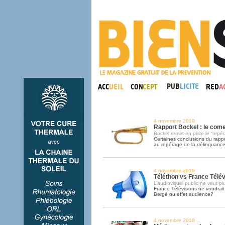
4 novembre 2010
Rapport Bockel : le come 
Bockel remet en piste le “repé
Certaines conclusions du rapp
au repérage de la délinquanc
4 novembre 2010
Téléthon vs France Télévi
L’audiovisuel public ne veut p
France Télévisions ne voudrait
Bergé ou effet audience?
4 novembre 2010