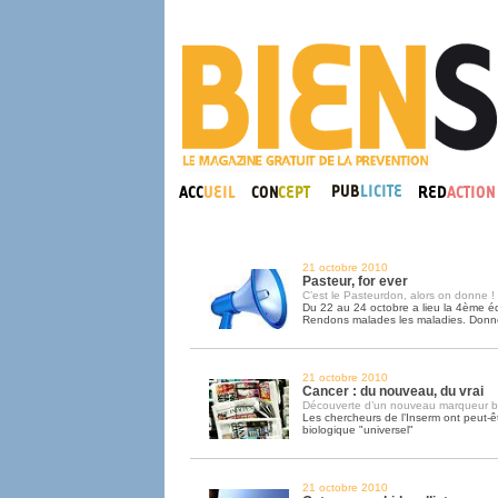
21 octobre 2010
Pasteur, for ever
C’est le Pasteurdon, alors on donne !
Du 22 au 24 octobre a lieu la 4ème é
Rendons malades les maladies. Donn
21 octobre 2010
Cancer : du nouveau, du vrai
Découverte d’un nouveau marqueur b
Les chercheurs de l’Inserm ont peut-
biologique "universel"
21 octobre 2010