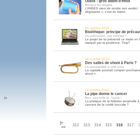
Outox : gros bidon d’intox
Bonjour les dégâts
L’ANSES vient de rendre son verdict : 
dégrisante », c’est du bidon.
20 octobre 2010
Bioéthique: principe de précauti
Ou précaution, par principe?
Le projet de loi présenté ce matin en 
marqué par la prudence. Trop?
19 octobre 2010
Des salles de shoot à Paris ?
La municipalité a voté pour
La capitale pourrait compter prochain
shoot ».
18 octobre 2010
La pipe donne le cancer
/>
Non, pas celle-là, l’autre !
La pratique de la fellation serait-elle à 
cancers de la cavité buccale ?
|<
312
313
314
315
316
317
<<