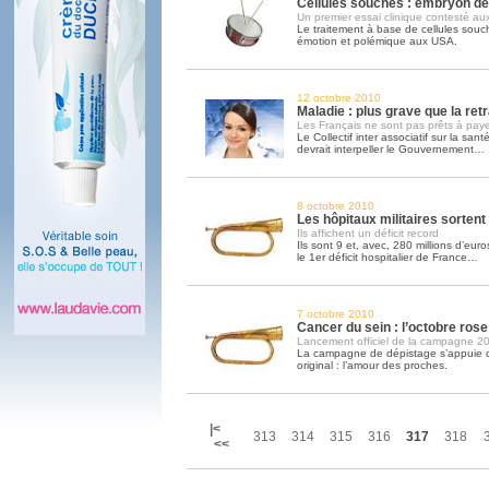
Cellules souches : embryon d
Un premier essai clinique contesté a
Le traitement à base de cellules sou
émotion et polémique aux USA.
12 octobre 2010
Maladie : plus grave que la retr
Les Français ne sont pas prêts à paye
Le Collectif inter associatif sur la sa
devrait interpeller le Gouvernement…
8 octobre 2010
Les hôpitaux militaires sortent
Ils affichent un déficit record
Ils sont 9 et, avec, 280 millions d’euros
le 1er déficit hospitalier de France…
7 octobre 2010
Cancer du sein : l’octobre ros
Lancement officiel de la campagne 2
La campagne de dépistage s’appuie c
original : l’amour des proches.
|<
313
314
315
316
317
318
<<