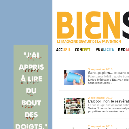
3 septembre 2010
Sans-papiers… et sans s
Faire payer l’AME : quelle bon
L’Aide Médicale d’Etat va-t-ell
sans ressources ?
2 septembre 2010
L’alcool : non, le resvératr
Le vin rouge est vraiment anti
Selon l’Inserm, le resvératrol 
propriétés anticancéreuses.
2 septembre 2010