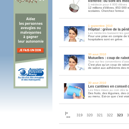
Rentrée: où sont les méd
1 médecin pour 4 800 élèves
12 millions d'élèves, 853 000 
scolaires. Cherchez l'erreur.
1 septembre 2010
Hôpital : grève de la pénib
Les médecins baissent les gar
Pour une prise en compte de la p
hospitaliers sont en grève.
30 aout 2010
Mutuelles : coup de rabot
Taxe sur les conventions d’as
C’est plus qu’un coup de rabot
de sabot aux adhérents des mu
30 aout 2010
Les cantines en conseil d
Les frites mises au coin dès la
Des fruits, des légumes, des c
au menu. Est-ce que c’est vrai
|<
319
320
321
322
323
3
<<