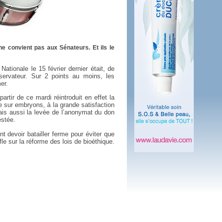
 plus en 2016
fs n'a pas été inutile
ne convient pas aux Sénateurs. Et ils le
ationale le 15 février dernier était, de
onservateur. Sur 2 points au moins, les
er.
partir de ce mardi réintroduit en effet la
he sur embryons, à la grande satisfaction
mais aussi la levée de l’anonymat du don
stée.
t devoir batailler ferme pour éviter que
fle sur la réforme des lois de bioéthique.