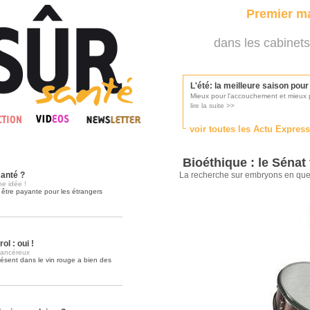
Premier ma
dans les cabinets
L'été: la meilleure saison pou
Mieux pour l'accouchement et mieux p
lire la suite >>
voir toutes les Actu Expres
Les médecins appelés à se pr
Consultés par l'Ordre des médecins, p
Bioéthique : le Sénat 
lire la suite >>
anté ?
La recherche sur embryons en que
ne idée !
e être payante pour les étrangers
Une campagne de pub pour ai
La pub au service des praticiens?
lire la suite >>
ol : oui !
cancéreux
présent dans le vin rouge a bien des
DMP, l'Arlésienne va devenir r
Déploiement prévu au 4ème trimestr
lire la suite >>