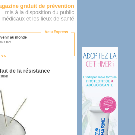
gazine gratuit de prévention
mis à la disposition du public
 médicaux et les lieux de santé
Actu Express
r venir au monde
lus tard
s >>
ononcer sur le système de santé
as par le ministère...
fait de la résistance
stion
mer son médecin
éalité
e 2016