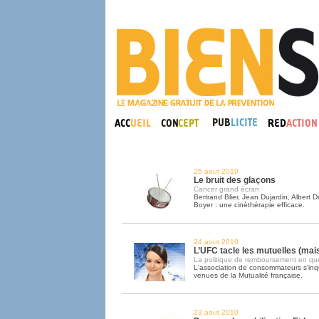
25 aout 2010
Le bruit des glaçons
Cancer grand écran
Bertrand Blier, Jean Dujardin, Albert 
Boyer : une cinéthérapie efficace.
24 aout 2010
L’UFC tacle les mutuelles (mais
La politique de remboursement en qu
L'association de consommateurs s’inq
venues de la Mutualité française.
23 aout 2010