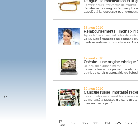
Dengue : la mobilisation Et la 
L’armée pour lutter contre un moustiq
L’épidémie de dengue n’en finit plus a
appelée à la rescousse pour démousti
18 aout 2010
Remboursements : moins x mo
Après la Sécu, les mutuelles déremb
La Mutualité française ne souhaite pl
médicaments reconnus efficaces. Ca
17 aout 2010
Obésité : une origine ethnique 
Un peu gros quand même…
La revue Pediatrics publie une étude se
ethnique serait responsable de l’obési
16 aout 2010
Canicule russe: mortalité reco
/>
Les autorités minimisent les conséqu
La mortalité à Moscou n'a sans doute p
mais au moins par 4.
|<
321
322
323
324
325
326
<<