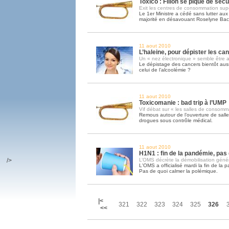
Toxico : Fillon se pique de sécu
Exit les centres de consommation sup
Le 1er Ministre a cédé sans lutter aux 
majorité en désavouant Roselyne Bac
11 aout 2010
L’haleine, pour dépister les can
Un « nez électronique » semble être a
Le dépistage des cancers bientôt aus
celui de l’alcoolémie ?
11 aout 2010
Toxicomanie : bad trip à l’UMP
Vif débat sur « les salles de consomm
Remous autour de l’ouverture de sal
drogues sous contrôle médical.
11 aout 2010
H1N1 : fin de la pandémie, pas
/>
L’OMS décrète la démobilisation géné
L'OMS a officialisé mardi la fin de la
Pas de quoi calmer la polémique.
|<
321
322
323
324
325
326
<<