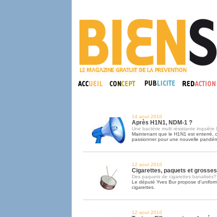
14 aout 2010
Après H1N1, NDM-1 ?
Une bactérie multi résistante inquiète
Maintenant que le H1N1 est enterré, o
passionner pour une nouvelle pandém
12 aout 2010
Cigarettes, paquets et grosses 
Des paquets de cigarettes banalisés?
Le député Yves Bur propose d'uniform
cigarettes.
12 aout 2010