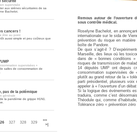
e sécurité
ion supervisée
ter aux sirènes sécuritaires de sa
Soins palliatifs: 40 millions de
yne Bachelot.
La journée mondiale des soins palliati
Remous autour de l’ouverture 
lire la suite >>
sous contrôle médical.
Roselyne Bachelot, en annonçant
les cancers !
internationale sur le sida de Vi
e être au point
tôt aussi simple et peu coûteux que
prévention du risque en matière
boîte de Pandore.
De quoi s’agit-il ? D’expériment
Marseille, des lieux où les toxic
dans de « bonnes conditions » d
l’UMP
risques de transmission de maladi
consommation supervisées »
14 députés UMP ont depuis crié
 de salles de consommation de
consommation supervisées de «
.
plutôt au grand retour de la « tol
parti présidentiel, plusieurs voix
appeler à « l’ouverture d’un débat
Si la logique des événements est
e, pas de la polémique
traduira, comme c’est désormais 
on générale
in de la pandémie de grippe H1N1.
Théodule qui, comme d’habitude, 
ue.
Tolérance zéro = prévention zéro
>>
26
327
328
329
>|