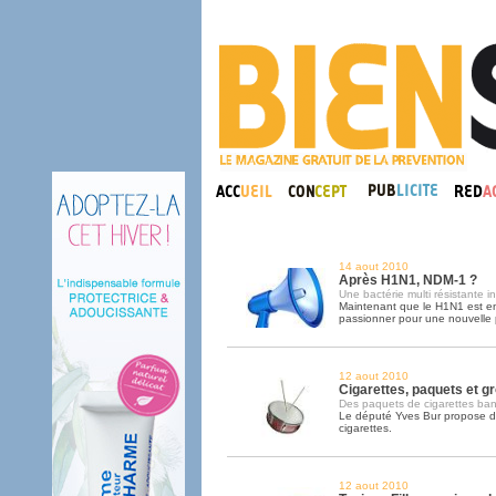
14 aout 2010
Après H1N1, NDM-1 ?
Une bactérie multi résistante 
Maintenant que le H1N1 est en
passionner pour une nouvelle
12 aout 2010
Cigarettes, paquets et gr
Des paquets de cigarettes ban
Le député Yves Bur propose d'
cigarettes.
12 aout 2010