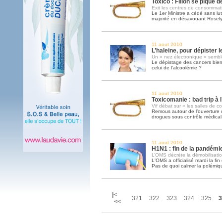
Toxico : Fillon se pique d
Exit les centres de consommat
Le 1er Ministre a cédé sans lut
majorité en désavouant Rosel
11 aout 2010
L’haleine, pour dépister 
Un « nez électronique » sembl
Le dépistage des cancers bien
celui de l’alcoolémie ?
11 aout 2010
Toxicomanie : bad trip à 
Vif débat sur « les salles de 
Remous autour de l’ouverture
drogues sous contrôle médical
11 aout 2010
H1N1 : fin de la pandémi
L’OMS décrète la démobilisati
L'OMS a officialisé mardi la f
Pas de quoi calmer la polémiq
|<
321
322
323
324
325
3
<<