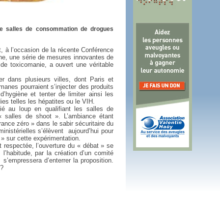
 plus en 2016
fs n'a pas été inutile
de salles de consommation de drogues
, à l’occasion de la récente Conférence
enne, une série de mesures innovantes de
 de toxicomanie, a ouvert une véritable
er dans plusieurs villes, dont Paris et
omanes pourraient s’injecter des produits
’hygiène et tenter de limiter ainsi les
es telles les hépatites ou le VIH.
 au loup en qualifiant les salles de
 salles de shoot ». L’ambiance étant
érance zéro » dans le sabir sécuritaire du
 ministérielles s’élèvent
aujourd’hui pour
 » sur cette expérimentation.
 respectée, l’ouverture du « débat » se
l’habitude, par la création d’un comité
s’empressera d’enterrer la proposition.
 ?