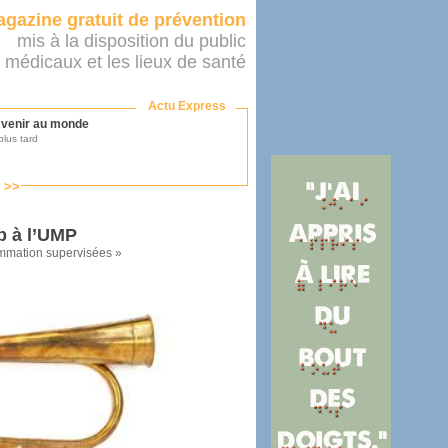
gazine gratuit de prévention
mis à la disposition du public
 médicaux et les lieux de santé
Actu Express
r venir au monde
lus tard
s >>
ononcer sur le système de santé
as par le ministère...
p à l’UMP
ommation supervisées »
mer son médecin
éalité
e 2016