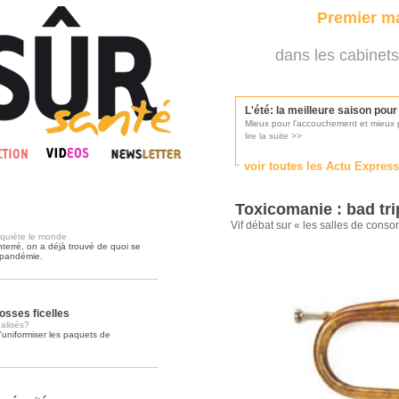
Premier ma
dans les cabinets
L'été: la meilleure saison pou
Mieux pour l'accouchement et mieux p
lire la suite >>
voir toutes les Actu Expres
Les médecins appelés à se pr
Consultés par l'Ordre des médecins, p
Toxicomanie : bad tri
lire la suite >>
Vif débat sur « les salles de cons
inquiète le monde
terré, on a déjà trouvé de quoi se
 pandémie.
Une campagne de pub pour ai
La pub au service des praticiens?
lire la suite >>
osses ficelles
alisés?
uniformiser les paquets de
DMP, l'Arlésienne va devenir r
Déploiement prévu au 4ème trimestr
lire la suite >>