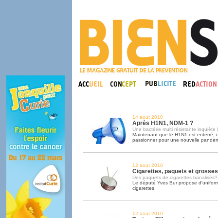
14 aout 2010
Après H1N1, NDM-1 ?
Une bactérie multi résistante inquiète
Maintenant que le H1N1 est enterré, o
passionner pour une nouvelle pandém
12 aout 2010
Cigarettes, paquets et grosses 
Des paquets de cigarettes banalisés?
Le député Yves Bur propose d'uniform
cigarettes.
12 aout 2010