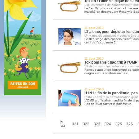
Toxico : Fillon se pique de sécu
Exit les centres de consommation sup
Le 1er Ministre a cédé sans lutter aux 
majorité en désavouant Roselyne Bac
11 aout 2010
L’haleine, pour dépister les can
Un « nez électronique » semble être a
Le dépistage des cancers bientôt aus
celui de l’alcoolémie ?
11 aout 2010
Toxicomanie : bad trip à l’UMP
Vif débat sur « les salles de consomm
Remous autour de l’ouverture de sal
drogues sous contrôle médical.
11 aout 2010
H1N1 : fin de la pandémie, pas
L’OMS décrète la démobilisation géné
L'OMS a officialisé mardi la fin de la
Pas de quoi calmer la polémique.
|<
321
322
323
324
325
326
<<