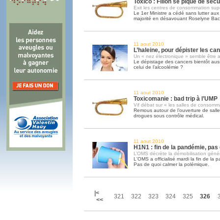
Toxico : Fillon se pique de sécu
Exit les centres de consommation sup
Le 1er Ministre a cédé sans lutter aux 
majorité en désavouant Roselyne Bac
11 aout 2010
L’haleine, pour dépister les can
Un « nez électronique » semble être a
Le dépistage des cancers bientôt aus
celui de l’alcoolémie ?
11 aout 2010
Toxicomanie : bad trip à l’UMP
Vif débat sur « les salles de consomm
Remous autour de l’ouverture de sal
drogues sous contrôle médical.
11 aout 2010
H1N1 : fin de la pandémie, pas
L’OMS décrète la démobilisation géné
L'OMS a officialisé mardi la fin de la
Pas de quoi calmer la polémique.
|<
321
322
323
324
325
326
<<