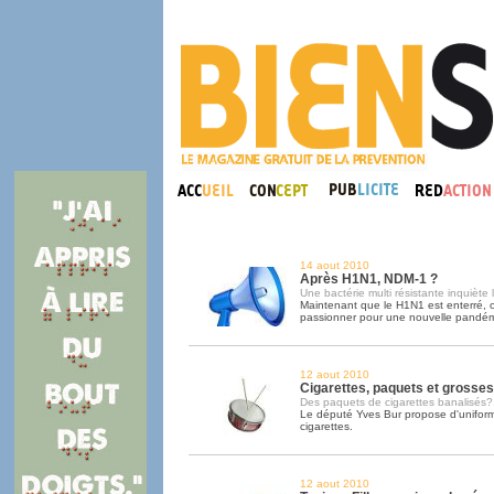
14 aout 2010
Après H1N1, NDM-1 ?
Une bactérie multi résistante inquiète
Maintenant que le H1N1 est enterré, o
passionner pour une nouvelle pandém
12 aout 2010
Cigarettes, paquets et grosses 
Des paquets de cigarettes banalisés?
Le député Yves Bur propose d'uniform
cigarettes.
12 aout 2010