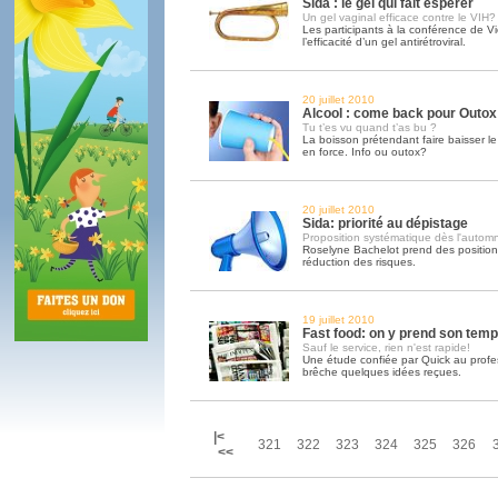
Sida : le gel qui fait espérer
Un gel vaginal efficace contre le VIH?
Les participants à la conférence de 
l’efficacité d’un gel antirétroviral.
20 juillet 2010
Alcool : come back pour Outox
Tu t’es vu quand t’as bu ?
La boisson prétendant faire baisser le 
en force. Info ou outox?
20 juillet 2010
Sida: priorité au dépistage
Proposition systématique dès l'autom
Roselyne Bachelot prend des position
réduction des risques.
19 juillet 2010
Fast food: on y prend son tem
Sauf le service, rien n'est rapide!
Une étude confiée par Quick au prof
brêche quelques idées reçues.
|<
321
322
323
324
325
326
<<