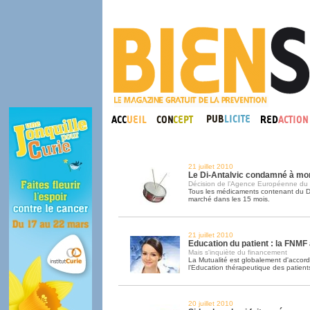
21 juillet 2010
Le Di-Antalvic condamné à mo
Décision de l’Agence Européenne du
Tous les médicaments contenant du DX
marché dans les 15 mois.
21 juillet 2010
Education du patient : la FNMF
Mais s'inquiète du financement
La Mutualité est globalement d'accord
l’Education thérapeutique des patient
20 juillet 2010