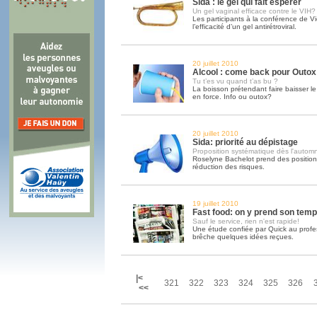
Sida : le gel qui fait espérer
Un gel vaginal efficace contre le VIH?
Les participants à la conférence de 
l’efficacité d’un gel antirétroviral.
20 juillet 2010
Alcool : come back pour Outox
Tu t’es vu quand t’as bu ?
La boisson prétendant faire baisser le 
en force. Info ou outox?
20 juillet 2010
Sida: priorité au dépistage
Proposition systématique dès l'autom
Roselyne Bachelot prend des position
réduction des risques.
19 juillet 2010
Fast food: on y prend son tem
Sauf le service, rien n'est rapide!
Une étude confiée par Quick au prof
brêche quelques idées reçues.
|<
321
322
323
324
325
326
<<