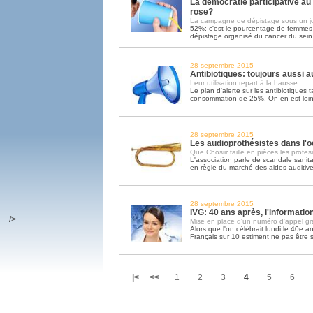
La démocratie participative au
rose?
La campagne de dépistage sous un j
52%: c'est le pourcentage de femmes 
dépistage organisé du cancer du sein.
28 septembre 2015
Antibiotiques: toujours aussi 
Leur utilisation repart à la hausse
Le plan d'alerte sur les antibiotiques 
consommation de 25%. On en est loi
28 septembre 2015
Les audioprothésistes dans l'o
Que Chosiir taille en pièces les profes
L'association parle de scandale sanita
en règle du marché des aides auditiv
28 septembre 2015
IVG: 40 ans après, l'informati
/>
Mise en place d'un numéro d'appel gra
Alors que l'on célébrait lundi le 40e ann
Français sur 10 estiment ne pas être 
|<
<<
1
2
3
4
5
6