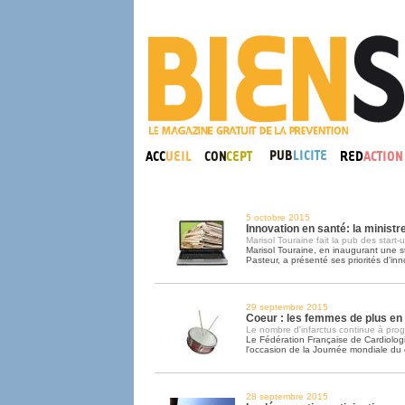
5 octobre 2015
Innovation en santé: la ministr
Marisol Touraine fait la pub des start-
Marisol Touraine, en inaugurant une sta
Pasteur, a présenté ses priorités d'inn
29 septembre 2015
Coeur : les femmes de plus en
Le nombre d'infarctus continue à prog
Le Fédération Française de Cardiologie
l'occasion de la Journée mondiale du
28 septembre 2015