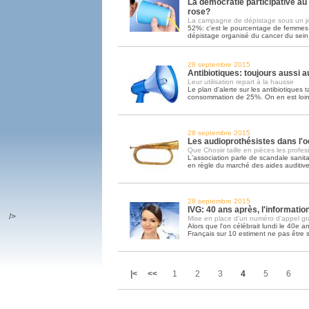
La démocratie participative au
rose?
La campagne de dépistage sous un j
52%: c'est le pourcentage de femmes 
dépistage organisé du cancer du sein.
28 septembre 2015
Antibiotiques: toujours aussi 
Leur utilisation repart à la hausse
Le plan d'alerte sur les antibiotiques 
consommation de 25%. On en est loi
28 septembre 2015
Les audioprothésistes dans l'o
Que Chosiir taille en pièces les profes
L'association parle de scandale sanita
en règle du marché des aides auditiv
28 septembre 2015
IVG: 40 ans après, l'informati
/>
Mise en place d'un numéro d'appel gra
Alors que l'on célébrait lundi le 40e ann
Français sur 10 estiment ne pas être 
|<
<<
1
2
3
4
5
6