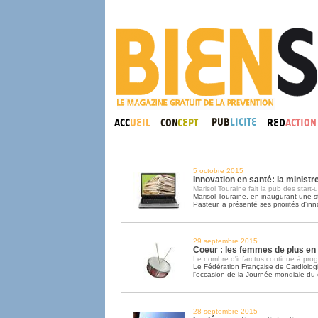
5 octobre 2015
Innovation en santé: la ministr
Marisol Touraine fait la pub des start-
Marisol Touraine, en inaugurant une sta
Pasteur, a présenté ses priorités d'inn
29 septembre 2015
Coeur : les femmes de plus en
Le nombre d'infarctus continue à prog
Le Fédération Française de Cardiologie
l'occasion de la Journée mondiale du
28 septembre 2015