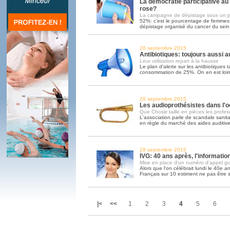
La démocratie participative au
rose?
La campagne de dépistage sous un j
52%: c'est le pourcentage de femmes 
dépistage organisé du cancer du sein.
28 septembre 2015
Antibiotiques: toujours aussi 
Leur utilisation repart à la hausse
Le plan d'alerte sur les antibiotiques 
consommation de 25%. On en est loi
28 septembre 2015
Les audioprothésistes dans l'o
Que Chosiir taille en pièces les profes
L'association parle de scandale sanita
en règle du marché des aides auditiv
28 septembre 2015
IVG: 40 ans après, l'informati
Mise en place d'un numéro d'appel gra
Alors que l'on célébrait lundi le 40e ann
Français sur 10 estiment ne pas être 
|<
<<
1
2
3
4
5
6