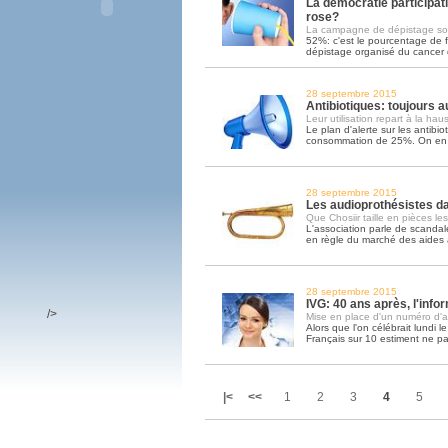
La démocratie participat
rose?
La campagne de dépistage so
52%: c'est le pourcentage de 
dépistage organisé du cancer d
28 septembre 2015
Antibiotiques: toujours 
Leur utilisation repart à la hau
Le plan d'alerte sur les antibio
consommation de 25%. On en e
28 septembre 2015
Les audioprothésistes da
Que Chosiir taille en pièces le
L'association parle de scandale
en règle du marché des aides 
28 septembre 2015
IVG: 40 ans après, l'inf
/>
Mise en place d'un numéro d'ap
Alors que l'on célébrait lundi le
Français sur 10 estiment ne pa
|<
<<
1
2
3
4
5