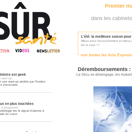
Premier ma
dans les cabinets
L'été: la meilleure saison pou
Mieux pour l'accouchement et mieux p
lire la suite >>
voir toutes les Actu Expres
Les médecins appelés à se pr
Consultés par l'Ordre des médecins, p
Déremboursements : ç
lire la suite >>
inistre est geek
La Sécu se désengage, les mutue
 start-up
une start-up abritée par l'Institut
és d'innovatio
Une campagne de pub pour ai
La pub au service des praticiens?
lire la suite >>
lus en plus touchées
 à progresser
iologie tire le signal d'alarme à
iale du coeur
DMP, l'Arlésienne va devenir r
Déploiement prévu au 4ème trimestr
lire la suite >>