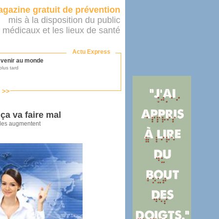
gazine gratuit de prévention
mis à la disposition du public
 médicaux et les lieux de santé
Actu Express
r venir au monde
lus tard
s >>
ononcer sur le système de santé
as par le ministère...
a va faire mal
lles augmentent
mer son médecin
éalité
e 2016