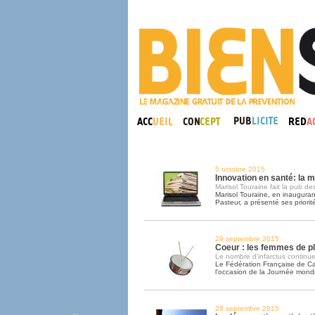
5 octobre 2015
Innovation en santé: la m
Marisol Touraine fait la pub des
Marisol Touraine, en inaugurant 
Pasteur, a présenté ses priorit
29 septembre 2015
Coeur : les femmes de p
Le nombre d'infarctus continue
Le Fédération Française de Card
l'occasion de la Journée mond
28 septembre 2015