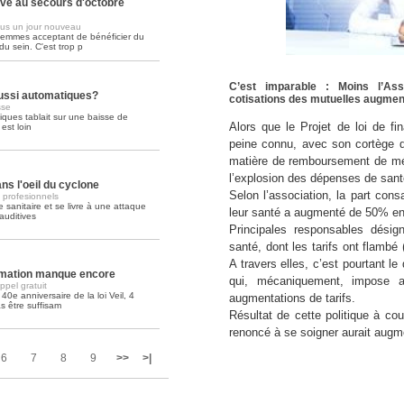
ive au secours d'octobre
us un jour nouveau
Soins palliatifs: 40 millions de
femmes acceptant de bénéficier du
La journée mondiale des soins palliati
u sein. C'est trop p
lire la suite >>
C’est imparable : Moins l’As
aussi automatiques?
cotisations des mutuelles augmen
sse
tiques tablait sur une baisse de
Alors que le Projet de loi de f
st loin
peine connu, avec son cortège 
matière de remboursement de mé
l’explosion des dépenses de sant
ns l'oeil du cyclone
Selon l’association, la part co
s profesionnels
 sanitaire et se livre à une attaque
leur santé a augmenté de 50% en
auditives
Principales responsables désig
santé, dont les tarifs ont flambé
A travers elles, c’est pourtant 
ormation manque encore
qui, mécaniquement, impose 
pel gratuit
 40e anniversaire de la loi Veil, 4
augmentations de tarifs.
s être suffisam
Résultat de cette politique à c
renoncé à se soigner aurait aug
6
7
8
9
>>
>|