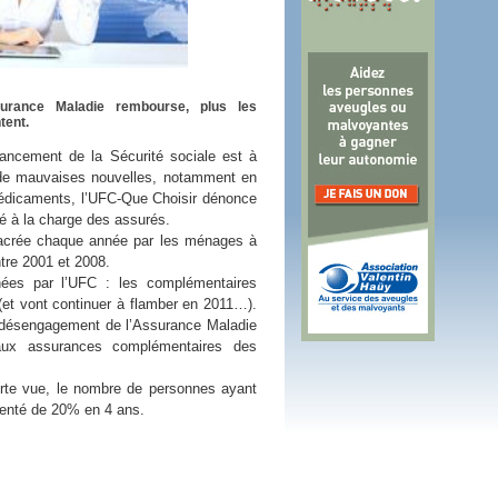
 plus en 2016
fs n'a pas été inutile
surance Maladie rembourse, plus les
tent.
inancement de la Sécurité sociale est à
de mauvaises nouvelles, notamment en
dicaments, l’UFC-Que Choisir dénonce
é à la charge des assurés.
nsacrée chaque année par les ménages à
tre 2001 et 2008.
nées par l’UFC : les complémentaires
 (et vont continuer à flamber en 2011…).
le désengagement de l’Assurance Maladie
aux assurances complémentaires des
ourte vue, le nombre de personnes ayant
menté de 20% en 4 ans.