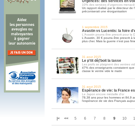
Urgences: des services en voi
10% des services d'urgences menacé
Un rapport réalisé par le directeur de
préconiserait une réorganisation
1 septembre 2015
Avastin vs Lucentis: la foire 
L'Avastin pourra être prescrit pour la
L'Avastin, 30 € pourra être prescrit à 
plus cher. Mais la guerre n'est pas fini
31 aout 2015
Le p'tit dèj'boit la tasse
Les profs se plaignent des ventres vi
47% des enseignants constatent que l
classe le ventre vide le matin
31 aout 2015
Espérance de vie: la France e
Le Japon encore médaille d'or
78,38 ans pour les hommes et 84,9 an
l'espérance de vie des Français aujou
|<
<<
5
6
7
8
9
10
1