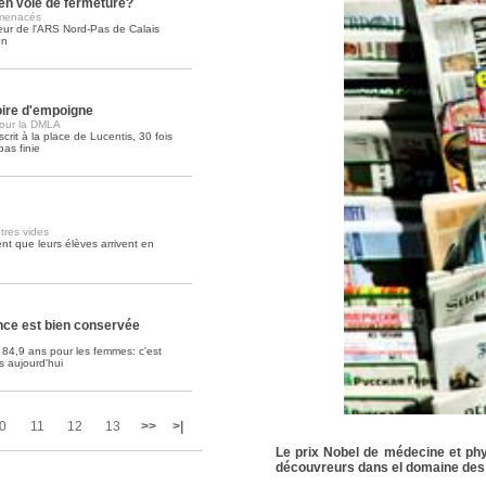
en voie de fermeture?
 menacés
teur de l'ARS Nord-Pas de Calais
Soins palliatifs: 40 millions de
on
La journée mondiale des soins palliati
lire la suite >>
oire d'empoigne
 pour la DMLA
crit à la place de Lucentis, 30 fois
pas finie
tres vides
t que leurs élèves arrivent en
nce est bien conservée
84,9 ans pour les femmes: c'est
s aujourd'hui
0
11
12
13
>>
>|
Le prix Nobel de médecine et phy
découvreurs dans el domaine des