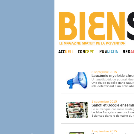
3 septembre 2015
Leucémie myeloide chron
Un antidiabétique pourrait être 
Une étude publiée dans Nature
rôle déterminant d'un antidiab
1 septembre 2015
Sanofi et Google ensembl
Le numérique consacré straté
Le labo français a annoncé un
Sciences dans le domaine du 
1 septembre 2015