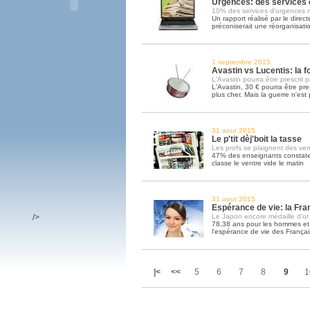
Urgences: des services 
10% des services d'urgences
Un rapport réalisé par le direc
préconiserait une réorganisati
1 septembre 2015
Avastin vs Lucentis: la f
L'Avastin pourra être prescrit
L'Avastin, 30 € pourra être pres
plus cher. Mais la guerre n'est 
31 aout 2015
Le p'tit dèj'boit la tasse
Les profs se plaignent des ven
47% des enseignants constaten
classe le ventre vide le matin
31 aout 2015
Espérance de vie: la Fra
/>
Le Japon encore médaille d'or
78,38 ans pour les hommes et 
l'espérance de vie des Françai
|<
<<
5
6
7
8
9
1