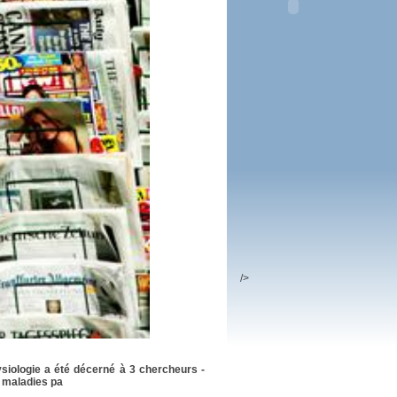
 plus en 2016
fs n'a pas été inutile
/>
siologie a été décerné à 3 chercheurs -
 maladies pa