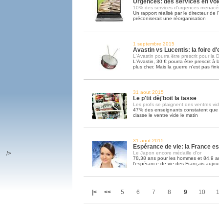
Urgences: des services en voi
10% des services d'urgences menacé
Un rapport réalisé par le directeur de
préconiserait une réorganisation
1 septembre 2015
Avastin vs Lucentis: la foire 
L'Avastin pourra être prescrit pour la
L'Avastin, 30 € pourra être prescrit à 
plus cher. Mais la guerre n'est pas fini
31 aout 2015
Le p'tit dèj'boit la tasse
Les profs se plaignent des ventres vi
47% des enseignants constatent que l
classe le ventre vide le matin
31 aout 2015
Espérance de vie: la France e
/>
Le Japon encore médaille d'or
78,38 ans pour les hommes et 84,9 an
l'espérance de vie des Français aujou
|<
<<
5
6
7
8
9
10
1