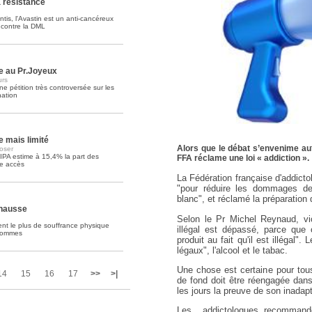
a résistance
tis, l'Avastin est un anti-cancéreux
Soins palliatifs: 40 millions de
e contre la DML
La journée mondiale des soins palliati
lire la suite >>
ue au Pr.Joyeux
urs
ne pétition très controversée sur les
ation
 mais limité
Alors que le débat s’envenime aut
oser
FIPA estime à 15,4% la part des
FFA réclame une loi « addiction ».
re accès
La Fédération française d'addicto
"pour réduire les dommages des
blanc", et réclamé la préparation d
 hausse
Selon le Pr Michel Reynaud, vic
nt le plus de souffrance physique
illégal est dépassé, parce que 
 hommes
produit au fait qu'il est illégal"
légaux", l'alcool et le tabac.
Une chose est certaine pour tous
14
15
16
17
>>
>|
de fond doit être réengagée dans
les jours la preuve de son inadapt
Les
addictologues recommand