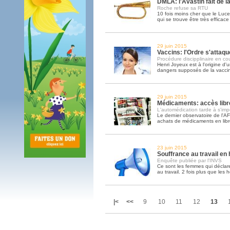
DMLA: l'Avastin fait de l
Roche refuse sa RTU
10 fois moins cher que le Lucen
qui se trouve être très efficac
29 juin 2015
Vaccins: l'Ordre s'attaq
Procédure discipplinaire en co
Henri Joyeux est à l'origine d'u
dangers supposés de la vaccin
29 juin 2015
Médicaments: accès libre
L'automédication tarde à s'imp
Le dernier observatoire de l'A
achats de médicaments en lib
23 juin 2015
Souffrance au travail en
Enquête publiée par l'INVS
Ce sont les femmes qui déclare
au travail. 2 fois plus que les
|<
<<
9
10
11
12
13