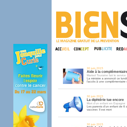
30 juin 2015
Aide à la complémentaire
Marisol Touraine fait le servic
La ministre a annoncé ce lundi u
l'accès à une complémentaire 
30 juin 2015
La diphtérie tue encore
Mort d'un enfant en Espagne
Les parents d'un enfant de 6 a
vacciner. Il est mort
30 juin 2015