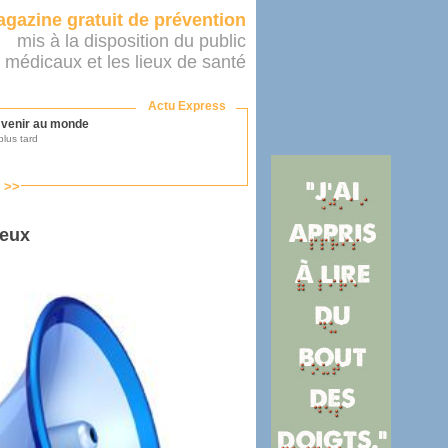
gazine gratuit de prévention
mis à la disposition du public
 médicaux et les lieux de santé
Actu Express
r venir au monde
lus tard
s >>
ononcer sur le système de santé
as par le ministère...
meux
mer son médecin
éalité
e 2016