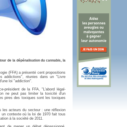
 plus en 2016
fs n'a pas été inutile
our de la dépénalisation du cannabis, la
logie (FFA) a présenté cent propositions
 addictions", réunies dans un "Livre
'une loi "addiction".
e-président de la FFA, "L'abord légal-
on ne peut pas limiter la toxicité d'un
. Les pires des toxiques sont les toxiques
 les acteurs du secteur : une réflexion
 un contexte où la loi de 1970 fait tous
ation à la société de 2011.
ent de mener un débat dépassionné,