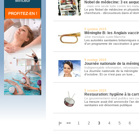
Nobel de médecine: 3 ex aequo.
...mais une seule lutte contre les mala
Le prix Nobel de médecine et physiol
chercheurs - découvreurs dans el do
5 octobre 2015
Méningite B: les Anglais vacc
1ère mondiale outre-Manche
Les autorités sanitaires britanniques 
d'un programme de vaccination à gra
5 octobre 2015
Journée nationale de la méning
Indispensable information, nécessaire
La Journée nationale de la méningite
d'octobre. Et ce n'est pas un luxe...
5 octobre 2015
Restauration: hygiène à la cart
Le gouvernement rend publics ses cont
La mesure avait été annoncée l'an dern
sanitaires est désormais publique
|<
<<
1
2
3
4
5
6