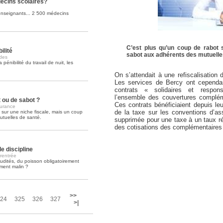
ecins scolaires?
enseignants... 2 500 médecins
Soins palliatifs: 40 millions de
La journée mondiale des soins palliati
lire la suite >>
C’est plus qu’un coup de rabot 
ilité
sabot aux adhérents des mutuelle
des
énibilité du travail de nuit, les
On s’attendait à une refiscalisation 
Les services de Bercy ont cependan
contrats « solidaires et respon
l’ensemble des couvertures complém
 ou de sabot ?
Ces contrats bénéficiaient depuis l
surance
de la taxe sur les conventions d’as
 sur une niche fiscale, mais un coup
tuelles de santé.
supprimée pour une taxe à un taux r
des cotisations des complémentaires
e discipline
 rentrée
rudités, du poisson obligatoirement
ment malin ?
>>
24
325
326
327
>|