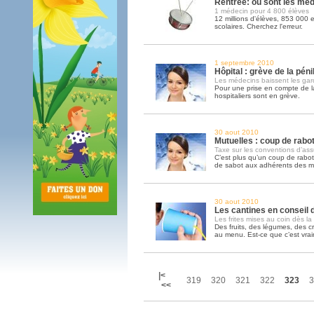
Rentrée: où sont les méd
1 médecin pour 4 800 élèves
12 millions d'élèves, 853 000 
scolaires. Cherchez l'erreur.
1 septembre 2010
Hôpital : grève de la pénib
Les médecins baissent les gar
Pour une prise en compte de la p
hospitaliers sont en grève.
30 aout 2010
Mutuelles : coup de rabot
Taxe sur les conventions d’as
C’est plus qu’un coup de rabot
de sabot aux adhérents des mu
30 aout 2010
Les cantines en conseil d
Les frites mises au coin dès la
Des fruits, des légumes, des c
au menu. Est-ce que c’est vrai
|<
319
320
321
322
323
3
<<