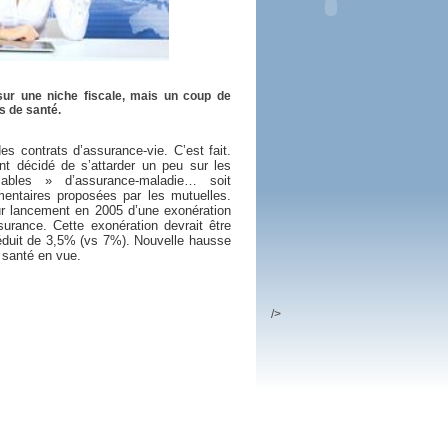
 plus en 2016
fs n'a pas été inutile
sur une niche fiscale, mais un coup de
s de santé.
des contrats d’assurance-vie. C’est fait.
t décidé de s’attarder un peu sur les
sables » d’assurance-maladie… soit
entaires proposées par les mutuelles.
eur lancement en 2005 d’une exonération
surance. Cette exonération devrait être
éduit de 3,5% (vs 7%). Nouvelle hausse
 santé en vue.
/>