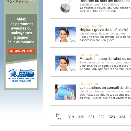
Rentrée: où sont les médecins
1 médecin pour 4 800 élèves
12 millions d'élèves, 853 000 enseign
scolaires. Cherchez l'erreur.
1 septembre 2010
Hôpital : grève de la pénibilité
Les médecins baissent les gardes
Pour une prise en compte de la pénibili
hospitaliers sont en grève.
30 aout 2010
Mutuelles : coup de rabot ou de
Taxe sur les conventions d’assurance
C’est plus qu’un coup de rabot sur un
de sabot aux adhérents des mutuelles
30 aout 2010
Les cantines en conseil de disc
Les frites mises au coin dès la rentrée
Des fruits, des légumes, des crudités,
au menu. Est-ce que c’est vraiment ma
|<
319
320
321
322
323
324
<<