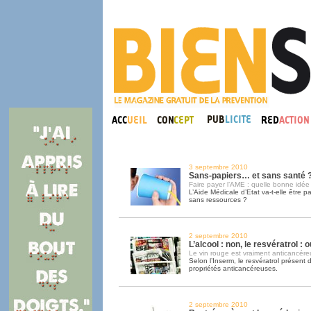
3 septembre 2010
Sans-papiers… et sans santé 
Faire payer l’AME : quelle bonne idée 
L’Aide Médicale d’Etat va-t-elle être 
sans ressources ?
2 septembre 2010
L’alcool : non, le resvératrol : ou
Le vin rouge est vraiment anticancére
Selon l’Inserm, le resvératrol présent 
propriétés anticancéreuses.
2 septembre 2010