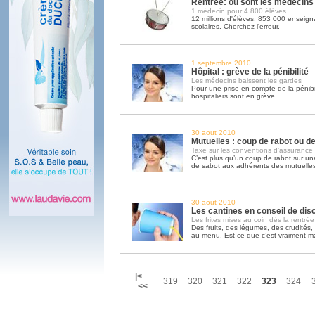
Rentrée: où sont les médecins
1 médecin pour 4 800 élèves
12 millions d'élèves, 853 000 enseign
scolaires. Cherchez l'erreur.
1 septembre 2010
Hôpital : grève de la pénibilité
Les médecins baissent les gardes
Pour une prise en compte de la pénibili
hospitaliers sont en grève.
30 aout 2010
Mutuelles : coup de rabot ou de
Taxe sur les conventions d’assurance
C’est plus qu’un coup de rabot sur un
de sabot aux adhérents des mutuelles
30 aout 2010
Les cantines en conseil de disc
Les frites mises au coin dès la rentrée
Des fruits, des légumes, des crudités,
au menu. Est-ce que c’est vraiment ma
|<
319
320
321
322
323
324
<<