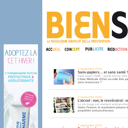
3 septembre 2010
Sans-papiers… et sans santé 
Faire payer l’AME : quelle bonne idée 
L’Aide Médicale d’Etat va-t-elle être 
sans ressources ?
2 septembre 2010
L’alcool : non, le resvératrol : ou
Le vin rouge est vraiment anticancére
Selon l’Inserm, le resvératrol présent 
propriétés anticancéreuses.
2 septembre 2010