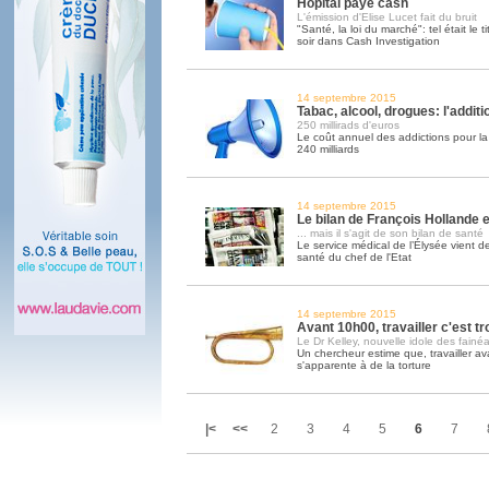
Hôpital paye cash
L'émission d'Elise Lucet fait du bruit
"Santé, la loi du marché": tel était le ti
soir dans Cash Investigation
14 septembre 2015
Tabac, alcool, drogues: l'addit
250 millirads d'euros
Le coût annuel des addictions pour la 
240 milliards
14 septembre 2015
Le bilan de François Hollande est
... mais il s'agit de son bilan de santé
Le service médical de l’Élysée vient de
santé du chef de l'Etat
14 septembre 2015
Avant 10h00, travailler c'est tr
Le Dr Kelley, nouvelle idole des fainéa
Un chercheur estime que, travailler av
s'apparente à de la torture
|<
<<
2
3
4
5
6
7