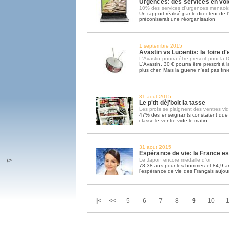
Urgences: des services en voi
10% des services d'urgences menacé
Un rapport réalisé par le directeur de
préconiserait une réorganisation
1 septembre 2015
Avastin vs Lucentis: la foire 
L'Avastin pourra être prescrit pour la
L'Avastin, 30 € pourra être prescrit à 
plus cher. Mais la guerre n'est pas fini
31 aout 2015
Le p'tit dèj'boit la tasse
Les profs se plaignent des ventres vi
47% des enseignants constatent que l
classe le ventre vide le matin
31 aout 2015
Espérance de vie: la France e
/>
Le Japon encore médaille d'or
78,38 ans pour les hommes et 84,9 an
l'espérance de vie des Français aujou
|<
<<
5
6
7
8
9
10
1