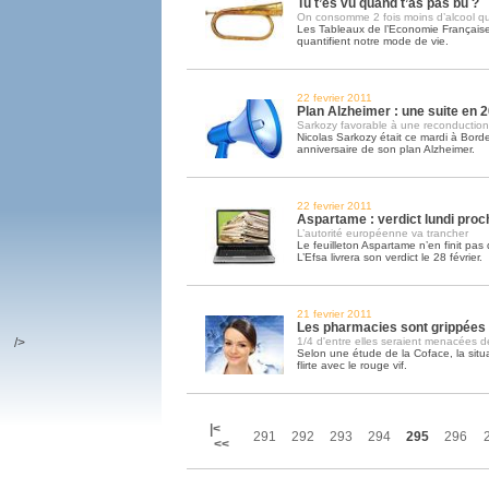
Tu t’es vu quand t’as pas bu ?
On consomme 2 fois moins d’alcool q
Les Tableaux de l’Economie Française
quantifient notre mode de vie.
22 fevrier 2011
Plan Alzheimer : une suite en 
Sarkozy favorable à une reconduction
Nicolas Sarkozy était ce mardi à Bor
anniversaire de son plan Alzheimer.
22 fevrier 2011
Aspartame : verdict lundi proc
L’autorité européenne va trancher
Le feuilleton Aspartame n’en finit pas
L’Efsa livrera son verdict le 28 février.
21 fevrier 2011
Les pharmacies sont grippées
/>
1/4 d'entre elles seraient menacées de 
Selon une étude de la Coface, la situa
flirte avec le rouge vif.
|<
291
292
293
294
295
296
<<