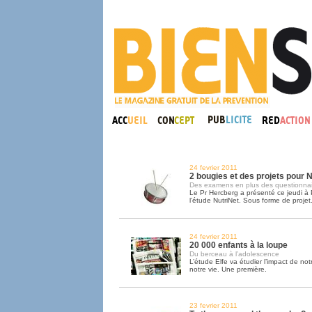
24 fevrier 2011
2 bougies et des projets pour N
Des examens en plus des questionnai
Le Pr Hercberg a présenté ce jeudi à 
l’étude NutriNet. Sous forme de projet
24 fevrier 2011
20 000 enfants à la loupe
Du berceau à l’adolescence
L’étude Elfe va étudier l’impact de no
notre vie. Une première.
23 fevrier 2011