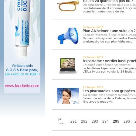
Tu t’es vu quand t’as pas bu ?
On consomme 2 fois moins d’alcool q
Les Tableaux de l’Economie Française
quantifient notre mode de vie.
22 fevrier 2011
Plan Alzheimer : une suite en 
Sarkozy favorable à une reconduction
Nicolas Sarkozy était ce mardi à Bor
anniversaire de son plan Alzheimer.
22 fevrier 2011
Aspartame : verdict lundi proc
L’autorité européenne va trancher
Le feuilleton Aspartame n’en finit pas
L’Efsa livrera son verdict le 28 février.
21 fevrier 2011
Les pharmacies sont grippées
1/4 d'entre elles seraient menacées de 
Selon une étude de la Coface, la situa
flirte avec le rouge vif.
|<
291
292
293
294
295
296
<<