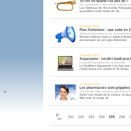
Tu t’es vu quand t’as pas bu ?
On consomme 2 fois moins d’alcool q
Les Tableaux de l’Economie Française
quantifient notre mode de vie.
22 fevrier 2011
Plan Alzheimer : une suite en 
Sarkozy favorable à une reconduction
Nicolas Sarkozy était ce mardi à Bor
anniversaire de son plan Alzheimer.
22 fevrier 2011
Aspartame : verdict lundi proc
L’autorité européenne va trancher
Le feuilleton Aspartame n’en finit pas
L’Efsa livrera son verdict le 28 février.
21 fevrier 2011
Les pharmacies sont grippées
/>
1/4 d'entre elles seraient menacées de 
Selon une étude de la Coface, la situa
flirte avec le rouge vif.
|<
291
292
293
294
295
296
<<