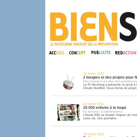
24 fevrier 2011
2 bougies et des projets pour N
Des examens en plus des questionnai
Le Pr Hercberg a présenté ce jeudi à 
l’étude NutriNet. Sous forme de projet
24 fevrier 2011
20 000 enfants à la loupe
Du berceau à l’adolescence
L’étude Elfe va étudier l’impact de no
notre vie. Une première.
23 fevrier 2011